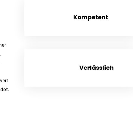
Kompetent
ner
,
r
Verlässlich
weit
det.