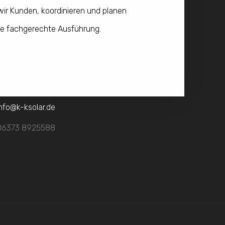
wir Kunden, koordinieren und planen
Kontakt
ie fachgerechte Ausführung.
K&K Solar GmbH
ndustriestr. 27
66914 Waldmohr
info@k-ksolar.de
06373 8925588